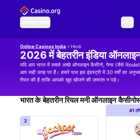
ऑनलाइन कैसीनो
बोनस
Online Casinos India
Hindi
2026 में बेहतरीन इंडिया ऑनलाइन
यदि आप भारत में सबसे अच्छे ऑनलाइन कैसीनो, गेम्स (जैसे Roul
आप सही जगह पर हैं। हमारे पास इस इंडस्ट्री में 30 वर्षों का अन
तैयार की है ताकि आपको खुद खोजने की ज़रूरत न पड़े।
भारत के बेहतरीन रियल मनी ऑनलाइन कैसीनो
#1 टॉप
2