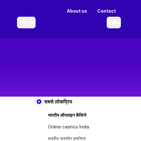
About us
Contact
मुफ्त खेल
समीक्षा
सबसे लोकप्रिय
भारतीय ऑनलाइन कैसिनो
Online casinos India
ভারতীয় অনলাইন ক্যাসিনো