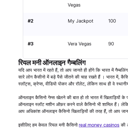
Vegas
#2
My Jackpot
100
#3
Vera Vegas
90
रियल मनी ऑनलाइन गैम्बलिंग
यदि आप भारत में रहते हैं, तो आप जानते ही होंगे कि भारत में गैम्बल
सारे लोग कैसीनो में बड़े पैसे जीतने की चाह रखते हैं । भारत में, क
स्लॉट्स, क्रेप्स, वीडियो पोकर और रॉलेट, लेकिन साथ ही वे स्थानीय
ऑनलाइन कैसिनो गेम्स खेलने की बात हो तो भारत में खिलाड़ियों के प
ऑनलाइन स्लॉट मशीन ऑफ़र करने वाले कैसिनो भी शामिल हैं। लेकिन भ
आप अधिकांश ऑनलाइन कैसिनो खिलाड़ियों की तरह हैं, तो आप जानना च
इसीलिए हम केवल रियल मनी कैसिनो
real money casinos
की अन