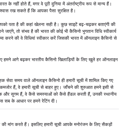
 के नहीं होते हैं, मगर वे पूरी दुनिया में अंतर्राष्ट्रीय रूप से मान्य हैं।
श्वास रख सकते हैं कि आपका पैसा सुरक्षित है।
को पता है की कहां खेलना सही है। कुछ साइटें बढ़-चढ़कर बताएंगी की
ने जाएंगे, तो संभव है की भारत की कोई भी कैसिनो भुगतान विधि स्वीकार्य
ं जमा करने की वे विधियां स्वीकार करें जिसकी भारत में ऑनलाइन कैसिनो से
इसलिए हमने आगे बढ़कर भारतीय कैसिनो खिलाड़ियों के लिए खुले हर ऑनलाइन
राहक सेवा समय वाले ऑनलाइन कैसिनो ही हमारी सूची में शामिल किए गए
कमजोर हैं, वे हमारी सूची से बाहर हुए। जाँचने की शुरुआत हमने इसी से
और सुगम हैं, वे कैसे समस्याओं को कैसे हैंडल करती हैं, उनकी स्थानीय
इस सब के आधार पर हमने रेटिंग दी।
ता की मांग करते हैं। इसलिए हमारी सूची आपके मनोरंजन के लिए सैकड़ों