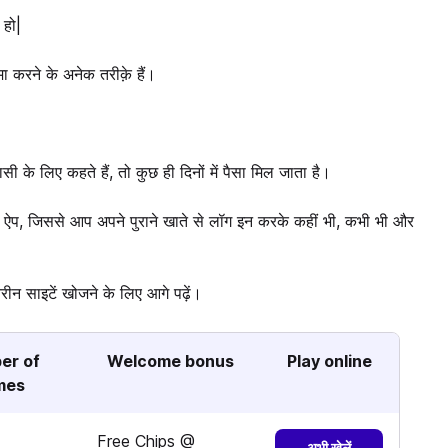
 हो|
जमा करने के अनेक तरीक़े हैं।
।
के लिए कहते हैं, तो कुछ ही दिनों में पैसा मिल जाता है।
 ऐप, जिससे आप अपने पुराने खाते से लॉग इन करके कहीं भी, कभी भी और
ीन साइटें खोजने के लिए आगे पढ़ें।
er of
Welcome bonus
Play online
mes
Free Chips @
अभी खेलें