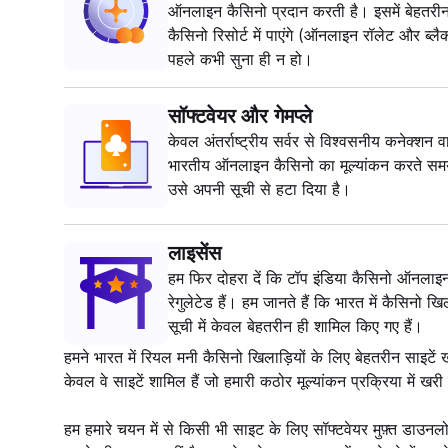
ऑनलाइन कैसिनो प्रदान करती है। इसमें बेहतरी
कैसिनो रिसोर्ट में पाएंगे (ऑनलाइन रॉलेट और ब्
पहले कभी सुना ही न हो।
सॉफ्टवेयर और गेमप्ले
केवल अंतर्राष्ट्रीय सर्वर से विश्वसनीय कनेक्श
भारतीय ऑनलाइन कैसिनो का मूल्यांकन करते समय 
उसे अपनी सूची से हटा दिया है।
लाइसेंस
हम फिर दोहरा दें कि टॉप इंडिया कैसिनो ऑनलाइन क
रेगुलेटेड हैं। हम जानते हैं कि भारत में कैसिनो ख
सूची में केवल बेहतरीन ही शामिल किए गए हैं।
हमने भारत में रियल मनी कैसिनो खिलाड़ियों के लिए बेहतरीन साइटें खो
केवल वे साइटें शामिल हैं जो हमारी कठोर मूल्यांकन प्रक्रिया में खरी
हम हमारे चयन में से किसी भी साइट के लिए सॉफ्टवेयर मुफ़्त डाउन