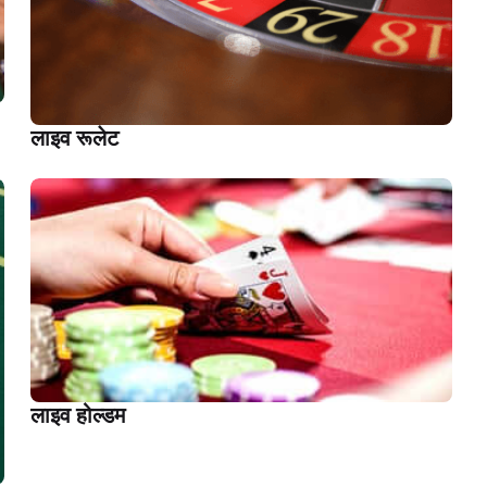
लाइव रूलेट
लाइव होल्डम