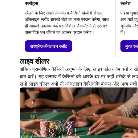
स्लॉट्स
रूलेट
खेलने के लिए सबसे लोकप्रिय कैसिनो खेलों में से एक,
पहिया घुमा
ऑनलाइन स्लॉट आपको घंटो का मजा प्रदान करेगा, साथ
आप यहाँ जुआ
ही आपको उपलब्ध कई प्रगतिशील जैकपॉट में से एक पर
यूरोपीय और
वास्तविक धन जीतने का अवसर प्रदान करेगा।
हैं।
सर्वश्रेष्ठ ऑनलाइन स्लॉट
मुफ्त रू
लाइव डीलर
अधिक प्रामाणिक कैसिनो अनुभव के लिए, लाइव डीलर गेम क्यों न खेले?
बात करें। यह वास्तव में कैसिनो को आपके घर पर सही तरीके से ला
सभी लाइव डीलर अभी भी ऑनलाइन कैसिनोके बोनस और अन्य भत्तों 