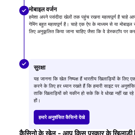
मोबाइल वर्जन
हमेशा अपने पसंदीदा खेलों तक पहुंच रखना महत्वपूर्ण है चाहे 
गेमिंग बहुत महत्वपूर्ण है। चाहे एक ऐप के माध्यम से या मोबा
लिए अनुकूलित किया जाना चाहिए जैसा कि वे डेस्कटॉप पर करत
सुरक्षा
यह जानना कि खेल निष्पक्ष हैं भारतीय खिलाड़ियों के लिए 
करने के लिए हर ध्यान रखते हैं कि हमारी साइट पर अनुशंसि
ताकि खिलाड़ियों को यकीन हो सके कि वे धोखा नहीं खा रह
हों।
हमारे अनुशंसित कैसिनो देखे
कैसिनो के खेल - आप किस प्रकार के खिलाड़ी ह