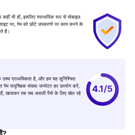
आप कहीं भी हों, इसलिए स्वाभाविक रूप से मोबाइल
इल साइट पर, गेम को छोटे उपकरणों पर काम करने के
े हैं।
एक उच्च प्राथमिकता है, और हम यह सुनिश्चित
त गेम यादृच्छिक संख्या जनरेटर का उपयोग करें,
4.1
/
5
े हैं, खासकर तब जब असली पैसे के लिए खेल रहे
ैं?