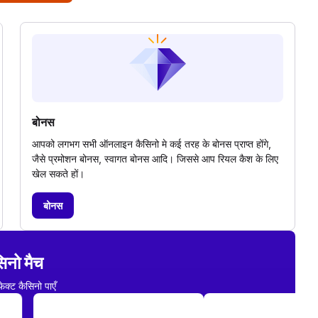
बोनस
आपको लगभग सभी ऑनलाइन कैसिनो मे कई तरह के बोनस प्राप्त होंगे,
जैसे प्रमोशन बोनस, स्वागत बोनस आदि। जिससे आप रियल कैश के लिए
खेल सकते हों।
बोनस
िनो मैच
ेक्ट कैसिनो पाएँ