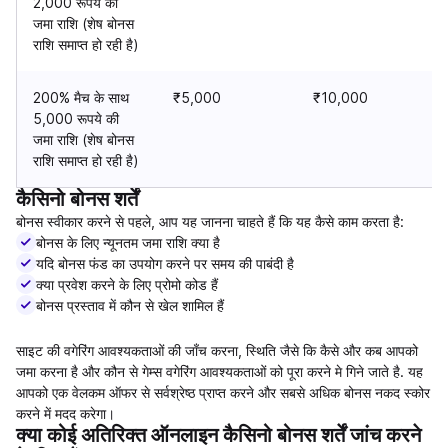
2,000 रूपये की
जमा राशि (शेष बोनस
राशि समाप्त हो रही है)
200% मैच के साथ
₹5,000
₹10,000
5,000 रूपये की
जमा राशि (शेष बोनस
राशि समाप्त हो रही है)
कैसिनो बोनस शर्तें
बोनस स्वीकार करने से पहले, आप यह जानना चाहते हैं कि यह कैसे काम करता है:
बोनस के लिए न्यूनतम जमा राशि क्या है
यदि बोनस फंड का उपयोग करने पर समय की पाबंदी है
क्या प्रवेश करने के लिए प्रोमो कोड हैं
बोनस प्रस्ताव में कौन से खेल शामिल हैं
साइट की वगेरिंग आवश्यकताओं की जाँच करना, स्थिति जैसे कि कैसे और कब आपको
जमा करना है और कौन से गेम्स वगेरिंग आवश्यकताओं को पूरा करने मे गिने जाते है. यह
आपको एक वेलकम ऑफर से सर्वश्रेष्ठ प्राप्त करने और सबसे अधिक बोनस नकद स्कोर
करने में मदद करेगा।
क्या कोई अतिरिक्त ऑनलाइन कैसिनो बोनस शर्तें जांच करने