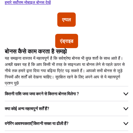
हमारे सर्वोत्तम मोबाइल बोनस देखें
एप्पल
एंड्राइड
बोनस कैसे काम करता है समझे
यह समझना वास्तव में महत्वपूर्ण है कि सर्वश्रेष्ठ बोनस भी कुछ शर्तो के साथ आते हैं।
अच्छी खबर यह है कि आप किसी भी तरह के साइनअप या बोनस लेने से पहले ऊपर से
नीचे तक हमारे द्वारा दिया गया बढ़िया प्रिंट पढ़ सकते हैं। आपको सभी बोनस से जुड़े
नियमों और शर्तों को देखना चाहिए। सुरक्षित रहने के लिए अपने आप से ये महत्वपूर्ण
प्रश्न पूछें
कितनी राशि जमा जमा करने से कितना बोनस मिलेगा ?
क्या कोई अन्य महत्वपूर्ण शर्तें हैं?
वगेरिंग आवश्यकताएँ कितनी सख्त या ढीली हैं?