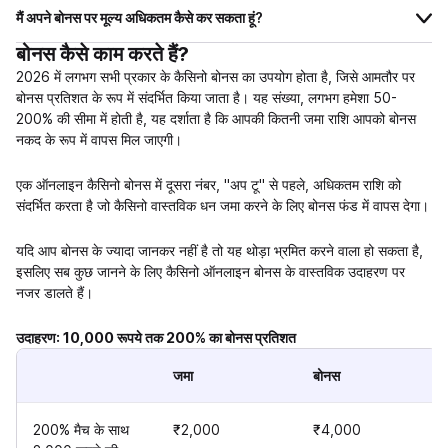
मैं अपने बोनस पर मूल्य अधिकतम कैसे कर सकता हूं?
बोनस कैसे काम करते हैं?
2026 में लगभग सभी प्रकार के कैसिनो बोनस का उपयोग होता है, जिसे आमतौर पर
बोनस प्रतिशत के रूप में संदर्भित किया जाता है। यह संख्या, लगभग हमेशा 50-
200% की सीमा में होती है, यह दर्शाता है कि आपकी कितनी जमा राशि आपको बोनस
नकद के रूप में वापस मिल जाएगी।
एक ऑनलाइन कैसिनो बोनस में दूसरा नंबर, "अप टू" से पहले, अधिकतम राशि को
संदर्भित करता है जो कैसिनो वास्तविक धन जमा करने के लिए बोनस फंड में वापस देगा।
यदि आप बोनस के ज्यादा जानकर नहीं है तो यह थोड़ा भ्रमित करने वाला हो सकता है,
इसलिए सब कुछ जानने के लिए कैसिनो ऑनलाइन बोनस के वास्तविक उदाहरण पर
नजर डालते हैं।
उदाहरण: 10,000 रूपये तक 200% का बोनस प्रतिशत
जमा
बोनस
200% मैच के साथ
₹2,000
₹4,000