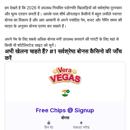
हम देखते है कि 2026 में उपलब्ध नियमित पदोन्नति खिलाड़ियों को सर्वश्रेष्ठ पुरस्कार
और मूल्य प्रदान करती है। आपके पास शीर्ष ऑनलाइन कैसीनो में बहुत लचीले स्वागत
बोनस का विकल्प है और आप आसानी से अपने पसंदीदा गेम, बजट और गेमिंग समय की
मात्रा के अनुरूप बोनस प्राप्त कर सकते हैं।
अपने गेम के लिए सबसे अधिक बोनस मनी उपलब्ध करवाने की गारंटी के लिए यहां से
किसी भी शॉर्टलिस्टेड साइट को चुनें।
अभी खेलना चाहते हैं? #1 सर्वश्रेष्ठ बोनस कैसिनो की जाँच
करें
Free Chips @ Signup
बोनस
विन रेट
पेआउट स्पीड