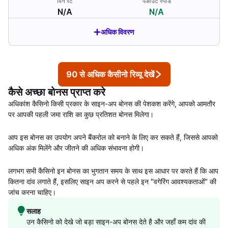
विन रेट
पेआउट स्पीड
N/A
N/A
अधिक विवरण
Deposit options include
Over 80 slot machines to choose from
No download necessary
Daily chances to win free games
90 से अधिक कैसीनो रिव्यू देखें
कैसे अच्छा बोनस प्राप्त करे
अभी खेलें
अधिकांश कैसिनो किसी प्रकार के साइन-अप बोनस की पेशकश करेंगे, आपको आमतौर
पर आपकी पहली जमा राशि का कुछ प्रतिशत बोनस मिलेगा।
आप इस बोनस का उपयोग अपने बैंकरोल को बनाने के लिए कर सकते हैं, जिससे आपको
अधिक अंक मिलेंगे और जीतने की अधिक संभावना होगी।
लगभग सभी कैसिनो इन बोनस का भुगतान समय के साथ इस आधार पर करते हैं कि आप
कितना दांव लगाते हैं, इसलिए साइन अप करने से पहले इन "वगेरिंग आवश्यकताओं" की
जांच करना चाहिए।
सलाह
उन कैसिनो को देखे जो बड़ा साइन-अप बोनस देते है और जहाँ कम दांव की