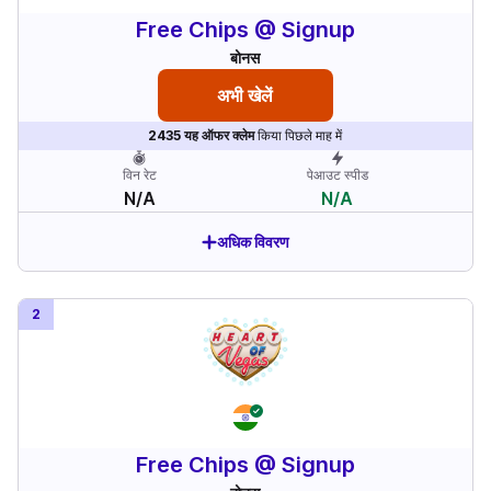
Free Chips @ Signup
बोनस
अभी खेलें
2435
यह ऑफर क्लेम
किया पिछले माह में
विन रेट
पेआउट स्पीड
N/A
N/A
अधिक विवरण
Deposit options include
Get free chips daily
Optimized for iPhones and Android devices
2
Win real material prizes
अभी खेलें
Free Chips @ Signup